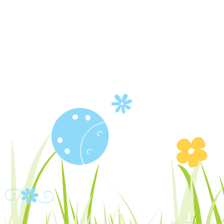
R
Q
M
T