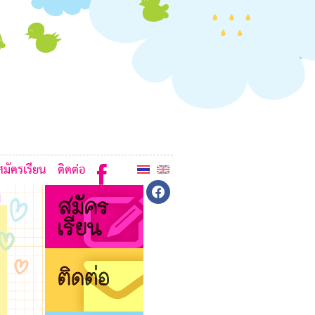
3
J
B
E
H
สมัครเรียน
ติดต่อ
facebook