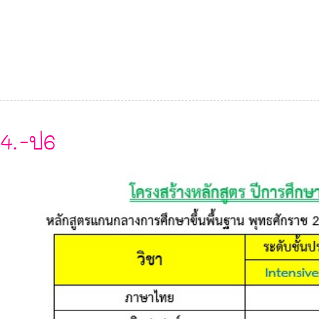
4.-ป6