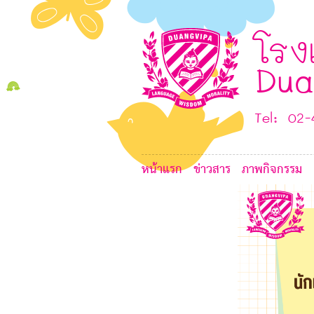
4
I
B
โรง
G
Dua
E
Tel: 02
หน้าแรก
ข่าวสาร
ภาพกิจกรรม