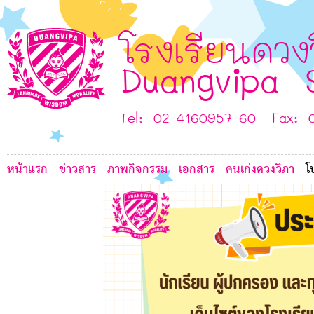
7
G
K
6
โรงเรียนดวง
Duangvipa 
Tel: 02-4160957-60 Fax: 
7
หน้าแรก
ข่าวสาร
ภาพกิจกรรม
เอกสาร
คนเก่งดวงวิภา
โ
6
6