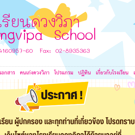
6
7
G
7
เรียนดวงวิภา
ngvipa School
7
-4160957-60 Fax: 02-8935363
เอกสาร
คนเก่งดวงวิภา
โปรแกรม
ปฏิทิน
เกี่ยวกับโรงเรียน
6
6