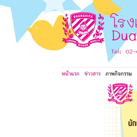
6
G
L
8
6
โรง
Dua
7
Tel: 02
หน้าแรก
ข่าวสาร
ภาพกิจกรรม