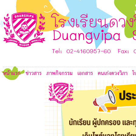
L
7
7
โรงเรียนดวง
7
6
Duangvipa 
6
Tel: 02-4160957-60 Fax: 
G
หน้าแรก
ข่าวสาร
ภาพกิจกรรม
เอกสาร
คนเก่งดวงวิภา
โ