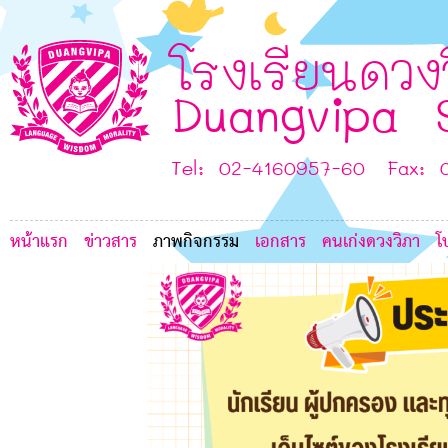
8
G
7
L
8
โรงเรียนดวง
6
Duangvipa 
8
Tel: 02-4160957-60 Fax: 
หน้าแรก
ข่าวสาร
ภาพกิจกรรม
เอกสาร
คนเก่งดวงวิภา
โ