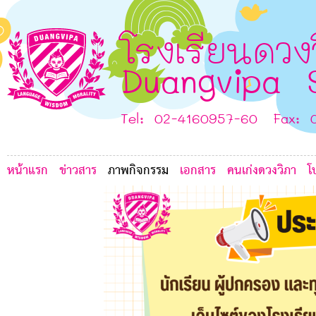
5
E
1
I
G
โรงเรียนดวง
H
Duangvipa 
D
Tel: 02-4160957-60 Fax: 
หน้าแรก
ข่าวสาร
ภาพกิจกรรม
เอกสาร
คนเก่งดวงวิภา
โ