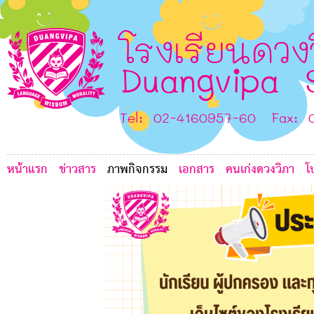
B
C
C
2
4
โรงเรียนดวง
F
Duangvipa 
A
J
A
Tel: 02-4160957-60 Fax: 
หน้าแรก
ข่าวสาร
ภาพกิจกรรม
เอกสาร
คนเก่งดวงวิภา
โ