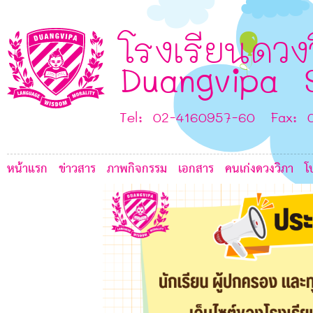
3
1
โรงเรียนดวง
F
C
Duangvipa 
Tel: 02-4160957-60 Fax: 
หน้าแรก
ข่าวสาร
ภาพกิจกรรม
เอกสาร
คนเก่งดวงวิภา
โ