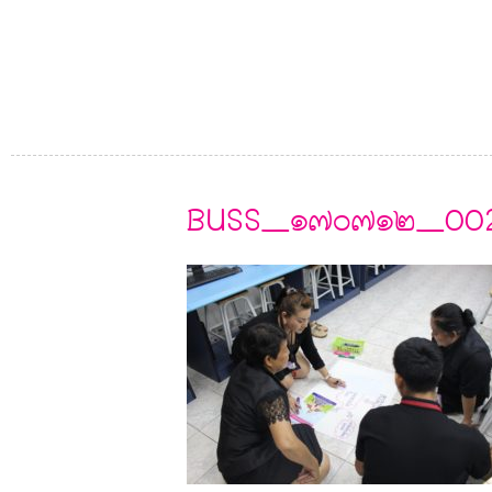
BUSS_๑๗๐๗๑๒_00