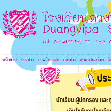
D
B
โรงเรียนดวง
Duangvipa 
F
D
Tel: 02-4160957-60 Fax: 
หน้าแรก
ข่าวสาร
ภาพกิจกรรม
เอกสาร
คนเก่งดวงวิภา
โ