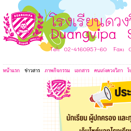
2
5
4
I
โรงเรียนดวง
A
Duangvipa 
H
G
F
Tel: 02-4160957-60 Fax: 
หน้าแรก
ข่าวสาร
ภาพกิจกรรม
เอกสาร
คนเก่งดวงวิภา
โ