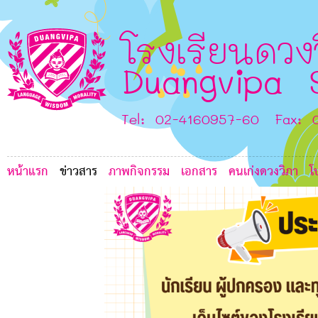
5
F
D
I
โรงเรียนดวง
B
Duangvipa 
A
Tel: 02-4160957-60 Fax: 
หน้าแรก
ข่าวสาร
ภาพกิจกรรม
เอกสาร
คนเก่งดวงวิภา
โ