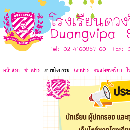
5
3
B
H
F
โรงเรียนดวง
I
G
Duangvipa 
E
Tel: 02-4160957-60 Fax: 
หน้าแรก
ข่าวสาร
ภาพกิจกรรม
เอกสาร
คนเก่งดวงวิภา
โ