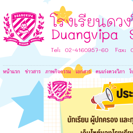
7
K
โรงเรียนดวง
Duangvipa 
8
Tel: 02-4160957-60 Fax: 
G
หน้าแรก
ข่าวสาร
ภาพกิจกรรม
เอกสาร
คนเก่งดวงวิภา
โ
8
7
6