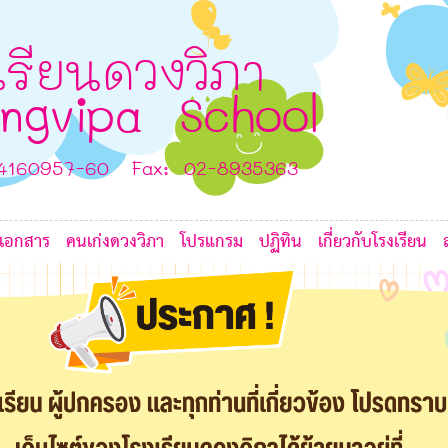
4
2
I
F
H
เรียนดวงวิภา
C
ngvipa School
H
B
D
-4160957-60 Fax: 02-8935363
เอกสาร
คนเก่งดวงวิภา
โปรแกรม
ปฏิทิน
เกี่ยวกับโรงเรียน