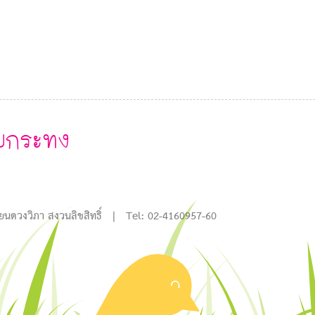
ยกระทง
#
ียนดวงวิภา สงวนลิขสิทธิ์ | Tel: 02-4160957-60