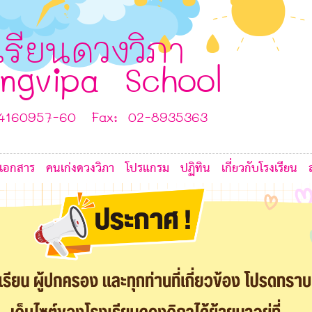
3
B
A
5
2
1
F
F
เรียนดวงวิภา
ngvipa School
-4160957-60 Fax: 02-8935363
เอกสาร
คนเก่งดวงวิภา
โปรแกรม
ปฏิทิน
เกี่ยวกับโรงเรียน