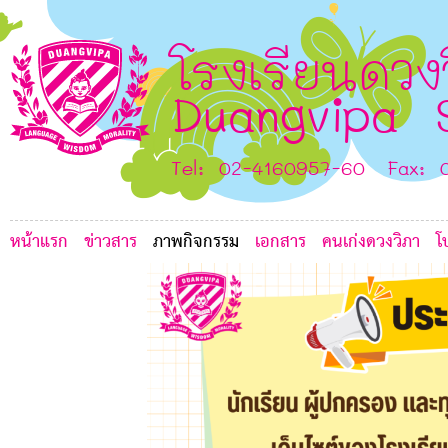
E
G
I
F
โรงเรียนดวง
D
E
Duangvipa 
Tel: 02-4160957-60 Fax: 
หน้าแรก
ข่าวสาร
ภาพกิจกรรม
เอกสาร
คนเก่งดวงวิภา
โ