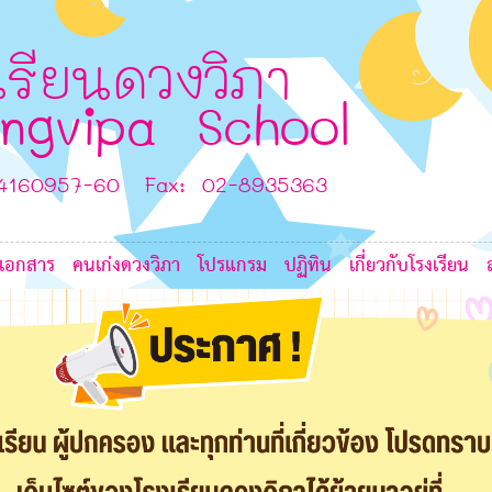
7
6
L
L
เรียนดวงวิภา
7
ngvipa School
8
-4160957-60 Fax: 02-8935363
8
เอกสาร
คนเก่งดวงวิภา
โปรแกรม
ปฏิทิน
เกี่ยวกับโรงเรียน
6