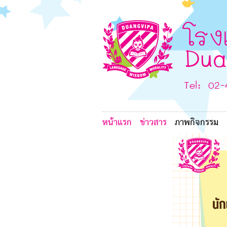
6
G
7
โรง
8
L
Dua
K
Tel: 02
หน้าแรก
ข่าวสาร
ภาพกิจกรรม