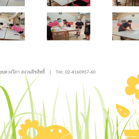
a
i
h
o
y
ียนดวงวิภา สงวนลิขสิทธิ์ | Tel: 02-4160957-60
o
c
w
n
b
y
r
i
b
g
l
h
c
x
d
y
r
x
w
j
b
b
a
l
w
r
x
c
r
r
g
h
n
o
g
c
x
y
i
U