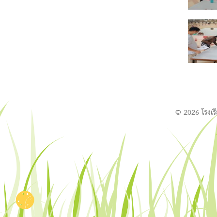
f
l
r
g
© 2026 โรงเร
a
b
n
c
c
h
r
j
c
o
f
d
r
l
x
i
r
d
l
f
i
a
i
d
g
y
c
y
b
o
l
b
c
o
d
r
l
x
Q