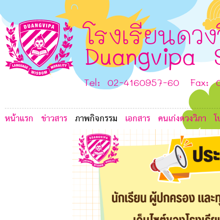
0
H
0
โรงเรียนดวง
Duangvipa 
F
Tel: 02-4160957-60 Fax: 
หน้าแรก
ข่าวสาร
ภาพกิจกรรม
เอกสาร
คนเก่งดวงวิภา
โ