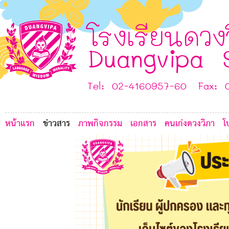
I
5
B
E
โรงเรียนดวง
E
Duangvipa 
J
Tel: 02-4160957-60 Fax: 
หน้าแรก
ข่าวสาร
ภาพกิจกรรม
เอกสาร
คนเก่งดวงวิภา
โ