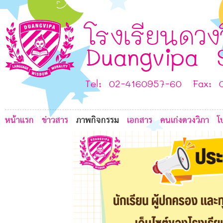
L
7
8
โรงเรียนดวง
Duangvipa 
6
7
Tel: 02-4160957-60 Fax: 
7
หน้าแรก
ข่าวสาร
ภาพกิจกรรม
เอกสาร
คนเก่งดวงวิภา
โ
6