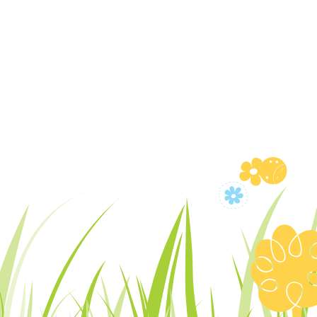
S
Q
N