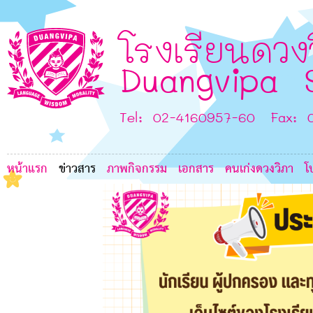
7
โรงเรียนดวง
Duangvipa 
7
Tel: 02-4160957-60 Fax: 
8
หน้าแรก
ข่าวสาร
ภาพกิจกรรม
เอกสาร
คนเก่งดวงวิภา
โ
K