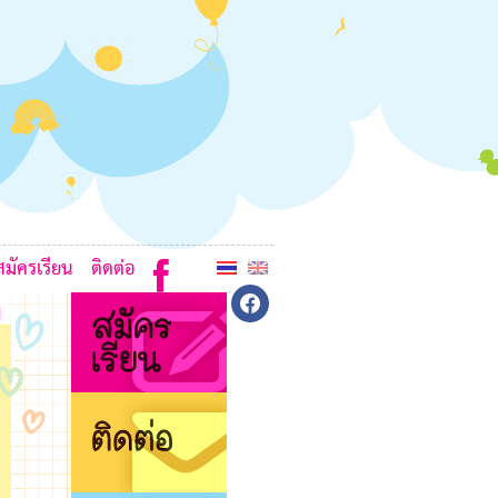
0
3
F
D
A
E
F
สมัครเรียน
ติดต่อ
facebook