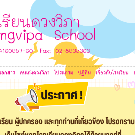
เรียนดวงวิภา
ngvipa School
H
D
-4160957-60 Fax: 02-8935363
H
เอกสาร
คนเก่งดวงวิภา
โปรแกรม
ปฏิทิน
เกี่ยวกับโรงเรียน