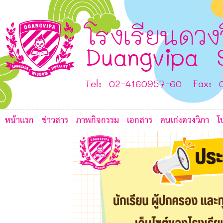
E
โรงเรียนดวง
I
Duangvipa 
Tel: 02-4160957-60 Fax: 
หน้าแรก
ข่าวสาร
ภาพกิจกรรม
เอกสาร
คนเก่งดวงวิภา
โ