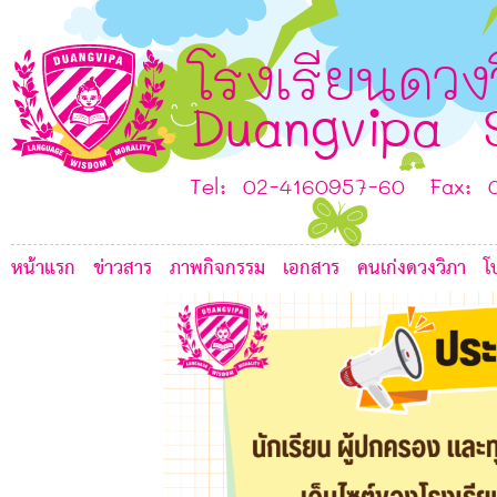
D
4
3
2
C
โรงเรียนดวง
Duangvipa 
J
H
E
Tel: 02-4160957-60 Fax: 
I
หน้าแรก
ข่าวสาร
ภาพกิจกรรม
เอกสาร
คนเก่งดวงวิภา
โ