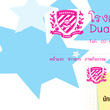
6
8
โรง
7
Dua
8
Tel: 02
7
หน้าแรก
ข่าวสาร
ภาพกิจกรรม