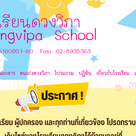
K
7
6
เรียนดวงวิภา
ngvipa School
6
-4160957-60 Fax: 02-8935363
6
6
เอกสาร
คนเก่งดวงวิภา
โปรแกรม
ปฏิทิน
เกี่ยวกับโรงเรียน
6