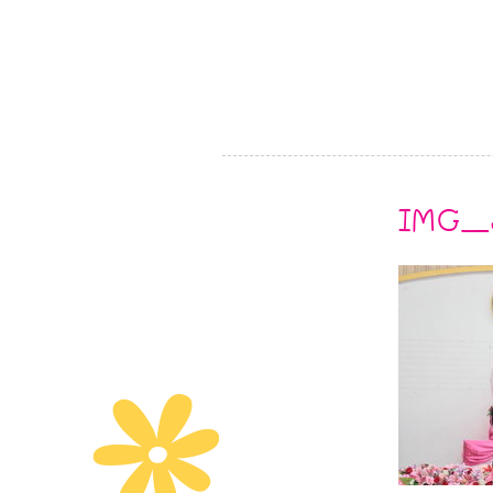
IMG_
R