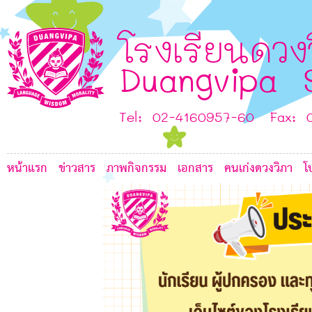
6
7
K
6
โรงเรียนดวง
6
Duangvipa 
Tel: 02-4160957-60 Fax: 
K
หน้าแรก
ข่าวสาร
ภาพกิจกรรม
เอกสาร
คนเก่งดวงวิภา
โ
6