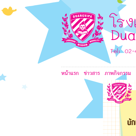
8
L
G
โรง
Dua
6
Tel: 02
หน้าแรก
ข่าวสาร
ภาพกิจกรรม
8
7