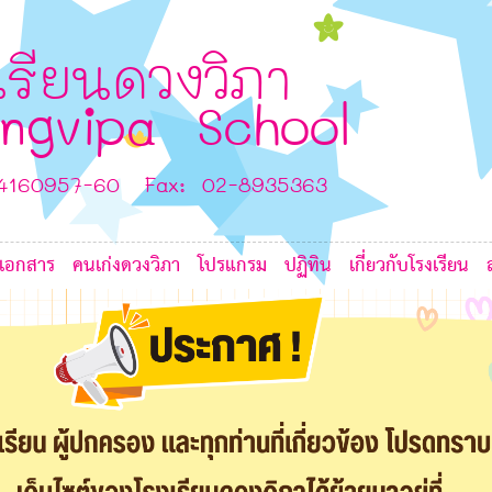
8
6
K
เรียนดวงวิภา
ngvipa School
7
7
G
7
-4160957-60 Fax: 02-8935363
7
เอกสาร
คนเก่งดวงวิภา
โปรแกรม
ปฏิทิน
เกี่ยวกับโรงเรียน
7