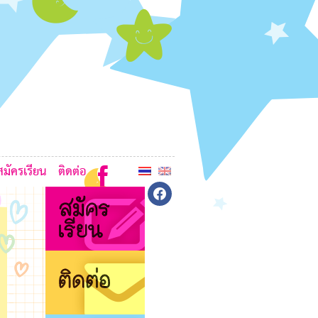
6
8
6
K
6
สมัครเรียน
ติดต่อ
L
facebook
7