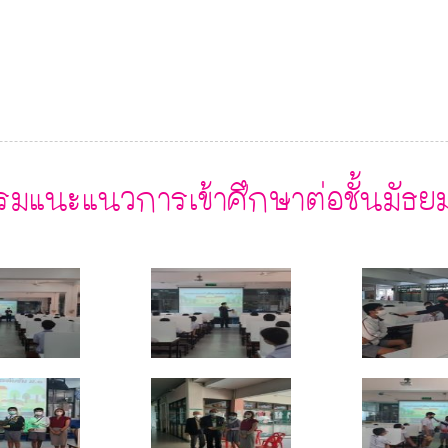
รมแนะแนวการเข้าศึกษาต่อชั้นมัธย