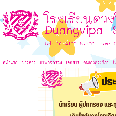
โรงเรียนดวง
K
Duangvipa 
7
7
7
6
Tel: 02-4160957-60 Fax: 
หน้าแรก
ข่าวสาร
ภาพกิจกรรม
เอกสาร
คนเก่งดวงวิภา
โ
7