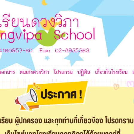
6
L
L
G
เรียนดวงวิภา
G
ngvipa School
8
-4160957-60 Fax: 02-8935363
6
7
เอกสาร
คนเก่งดวงวิภา
โปรแกรม
ปฏิทิน
เกี่ยวกับโรงเรียน