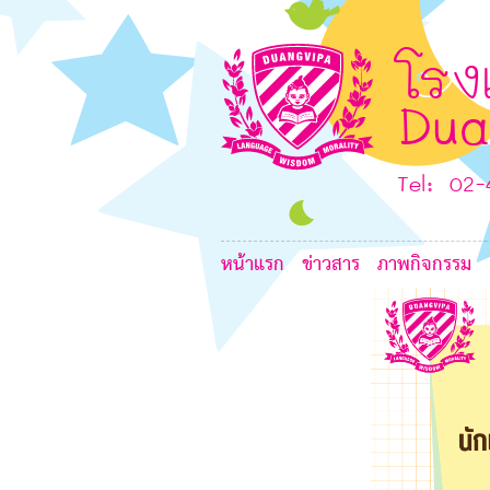
8
6
G
8
8
โรง
6
Dua
6
Tel: 02
L
หน้าแรก
ข่าวสาร
ภาพกิจกรรม