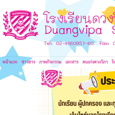
6
G
โรงเรียนดวง
7
Duangvipa 
7
Tel: 02-4160957-60 Fax: 
8
หน้าแรก
ข่าวสาร
ภาพกิจกรรม
เอกสาร
คนเก่งดวงวิภา
โ
7
6