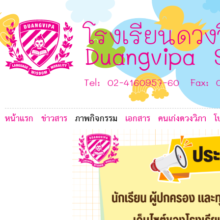
0
H
I
โรงเรียนดวง
J
Duangvipa 
E
Tel: 02-4160957-60 Fax: 
หน้าแรก
ข่าวสาร
ภาพกิจกรรม
เอกสาร
คนเก่งดวงวิภา
โ