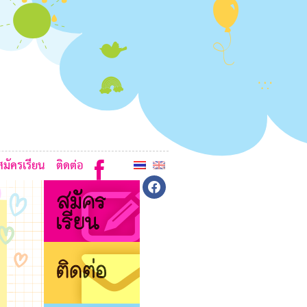
5
A
F
G
E
B
สมัครเรียน
ติดต่อ
facebook