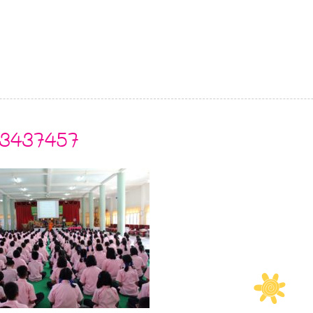
3437457
O