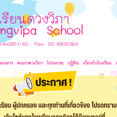
3
2
4
F
เรียนดวงวิภา
F
ngvipa School
C
-4160957-60 Fax: 02-8935363
เอกสาร
คนเก่งดวงวิภา
โปรแกรม
ปฏิทิน
เกี่ยวกับโรงเรียน