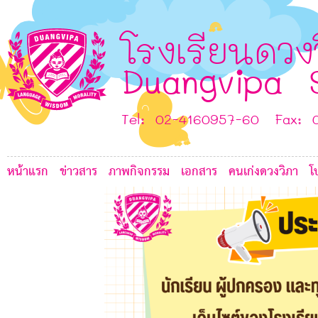
4
3
I
โรงเรียนดวง
E
Duangvipa 
J
Tel: 02-4160957-60 Fax: 
E
หน้าแรก
ข่าวสาร
ภาพกิจกรรม
เอกสาร
คนเก่งดวงวิภา
โ