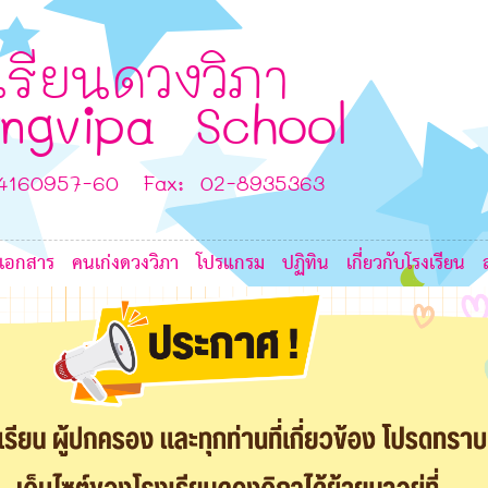
6
8
เรียนดวงวิภา
ngvipa School
8
8
-4160957-60 Fax: 02-8935363
เอกสาร
คนเก่งดวงวิภา
โปรแกรม
ปฏิทิน
เกี่ยวกับโรงเรียน
L
7