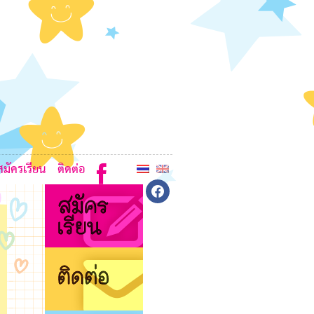
6
K
7
7
8
8
6
K
6
สมัครเรียน
ติดต่อ
6
facebook