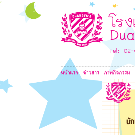
G
7
G
L
6
โรง
Dua
Tel: 02
8
หน้าแรก
ข่าวสาร
ภาพกิจกรรม
6
7