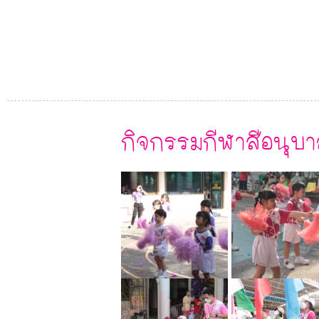
กิจกรรมกีฬาสีอนุบา