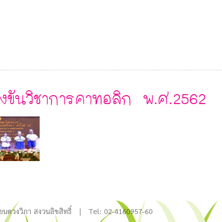
่งขันวิชาการคาทอลิก พ.ศ.2562
ียนดวงวิภา สงวนลิขสิทธิ์ | Tel: 02-4160957-60