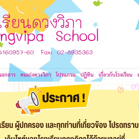
6
K
6
G
G
เรียนดวงวิภา
ngvipa School
6
K
-4160957-60 Fax: 02-8935363
6
6
เอกสาร
คนเก่งดวงวิภา
โปรแกรม
ปฏิทิน
เกี่ยวกับโรงเรียน
6