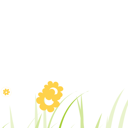
U
N
U