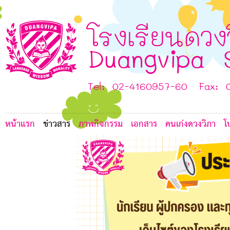
J
F
A
โรงเรียนดวง
Duangvipa 
C
Tel: 02-4160957-60 Fax: 
หน้าแรก
ข่าวสาร
ภาพกิจกรรม
เอกสาร
คนเก่งดวงวิภา
โ