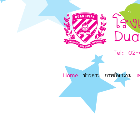
8
7
6
โรง
Dua
Tel: 02
6
7
7
Home
ข่าวสาร
ภาพกิจกรรม
เ