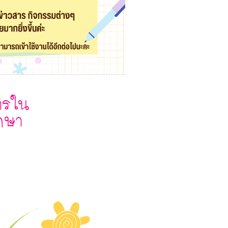
ารใน
กษา
O