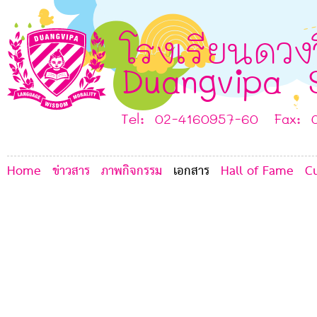
5
E
H
J
B
โรงเรียนดวง
I
Duangvipa 
F
Tel: 02-4160957-60 Fax: 
Home
ข่าวสาร
ภาพกิจกรรม
เอกสาร
Hall of Fame
C