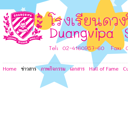
7
G
6
โรงเรียนดวง
6
Duangvipa 
Tel: 02-4160957-60 Fax: 
8
Home
ข่าวสาร
ภาพกิจกรรม
เอกสาร
Hall of Fame
C